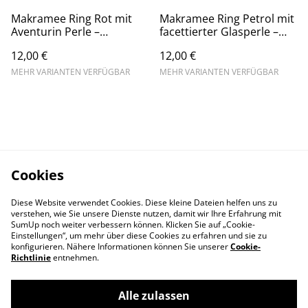
Makramee Ring Rot mit
Makramee Ring Petrol mit
Aventurin Perle –
facettierter Glasperle –
Handgemachter Boho
Handgemachter Boho
12,00 €
12,00 €
Naturstein Ring
Ring
MEHR VARIANTEN VERFÜGBAR
MEHR VARIANTEN VERFÜGBAR
Cookies
Diese Website verwendet Cookies. Diese kleine Dateien helfen uns zu
verstehen, wie Sie unsere Dienste nutzen, damit wir Ihre Erfahrung mit
SumUp noch weiter verbessern können. Klicken Sie auf „Cookie-
Einstellungen“, um mehr über diese Cookies zu erfahren und sie zu
konfigurieren. Nähere Informationen können Sie unserer
Cookie-
Richtlinie
entnehmen.
Alle zulassen