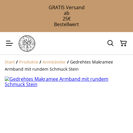
GRATIS Versand
ab
25€
Bestellwert
Start
/
Produkte
/
Armbänder
/
Gedrehtes Makramee
Armband mit rundem Schmuck Stein