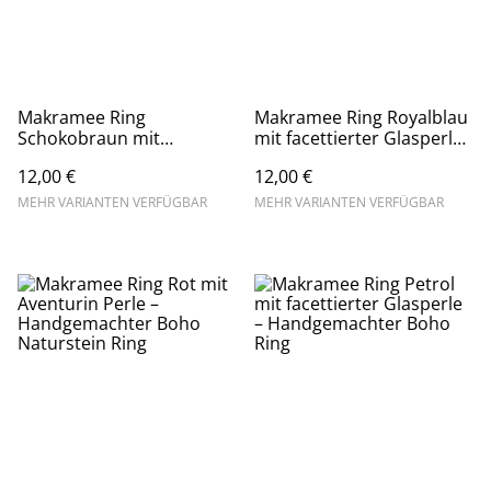
Makramee Ring
Makramee Ring Royalblau
Schokobraun mit
mit facettierter Glasperle
Aventurin Perle –
– Boho Schmuck
12,00 €
12,00 €
Handgemachter Boho
handgemacht
Naturstein Ring
MEHR VARIANTEN VERFÜGBAR
MEHR VARIANTEN VERFÜGBAR