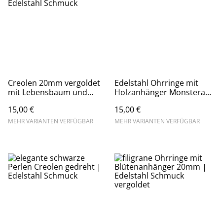
Creolen 20mm vergoldet
Edelstahl Ohrringe mit
mit Lebensbaum und
Holzanhänger Monstera
Mond | Edelstahl
20mm
15,00 €
15,00 €
Schmuck
MEHR VARIANTEN VERFÜGBAR
MEHR VARIANTEN VERFÜGBAR