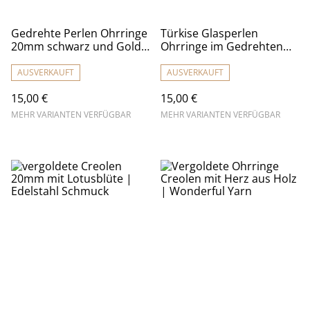
Gedrehte Perlen Ohrringe
Türkise Glasperlen
20mm schwarz und Gold
Ohrringe im Gedrehten
| Edelstahl Schmuck
Stil 20mm | Edelstahl
Creolen
Schmuck vergoldet
AUSVERKAUFT
AUSVERKAUFT
15,00 €
15,00 €
MEHR VARIANTEN VERFÜGBAR
MEHR VARIANTEN VERFÜGBAR