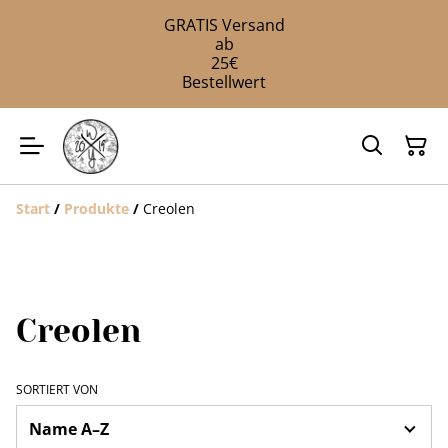
GRATIS Versand
ab
25€
Bestellwert
Start
/
Produkte
/
Creolen
Creolen
SORTIERT VON