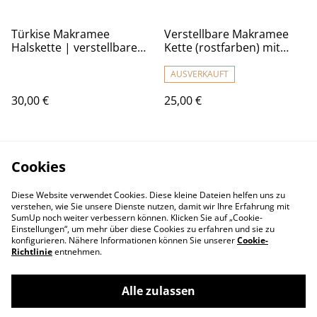
Türkise Makramee
Verstellbare Makramee
Halskette | verstellbare
Kette (rostfarben) mit
Kette | Wonderful Yarn
Muschel und Labradorit
Schmuckstein |
AUSVERKAUFT
Wonderful Yarn
30,00 €
25,00 €
Cookies
Diese Website verwendet Cookies. Diese kleine Dateien helfen uns zu
verstehen, wie Sie unsere Dienste nutzen, damit wir Ihre Erfahrung mit
SumUp noch weiter verbessern können. Klicken Sie auf „Cookie-
Einstellungen“, um mehr über diese Cookies zu erfahren und sie zu
konfigurieren. Nähere Informationen können Sie unserer
Cookie-
Richtlinie
entnehmen.
Alle zulassen