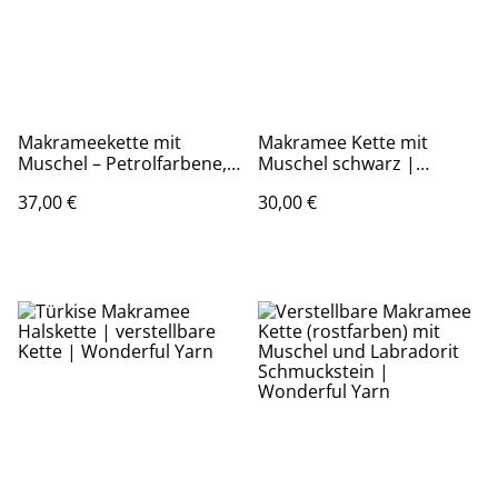
Makrameekette mit
Makramee Kette mit
Muschel – Petrolfarbene,
Muschel schwarz |
verstellbare Halskette |
verstellbare Länge |
37,00 €
30,00 €
Handmade Unikat
Wonderful Yarn