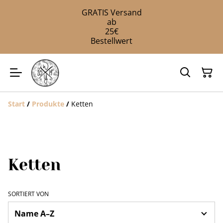
GRATIS Versand
ab
25€
Bestellwert
Start
/
Produkte
/
Ketten
Ketten
SORTIERT VON