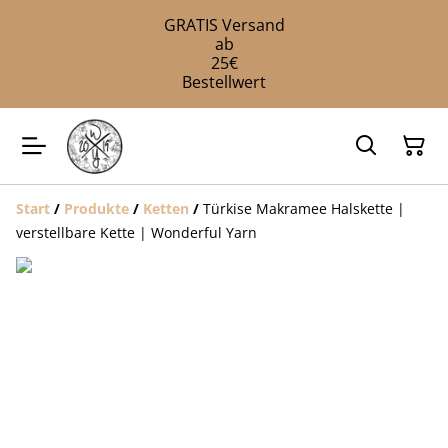
GRATIS Versand
ab
25€
Bestellwert
Start
/
Produkte
/
Ketten
/
Türkise Makramee Halskette |
verstellbare Kette | Wonderful Yarn