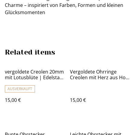
Charme – inspiriert von Farben, Formen und kleinen
Glücksmomenten
Related items
vergoldete Creolen 20mm
Vergoldete Ohrringe
mit Lotusblüte | Edelstahl
Creolen mit Herz aus Holz
Schmuck
| Wonderful Yarn
AUSVERKAUFT
15,00 €
15,00 €
Bunte Ohrstecker
Leichte Ohrstecker mit