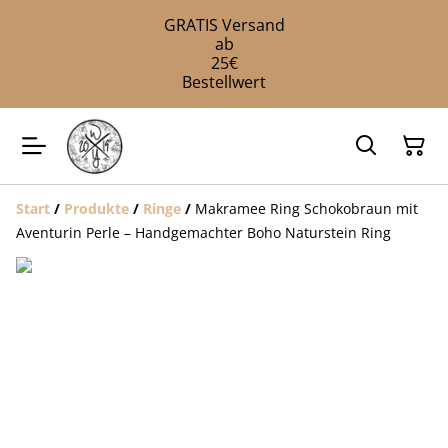
GRATIS Versand
ab
25€
Bestellwert
Start
/
Produkte
/
Ringe
/
Makramee Ring Schokobraun mit
Aventurin Perle – Handgemachter Boho Naturstein Ring