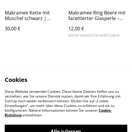
Makramee Kette mit
Makramee Ring Beere mit
Muschel schwarz |
facettierter Glasperle –
verstellbare Länge |
Boho Schmuck
30,00 €
12,00 €
Wonderful Yarn
handgemacht
MEHR VARIANTEN VERFÜGBAR
Cookies
Diese Website verwendet Cookies. Diese kleine Dateien helfen uns zu
verstehen, wie Sie unsere Dienste nutzen, damit wir Ihre Erfahrung mit
SumUp noch weiter verbessern können. Klicken Sie auf „Cookie-
Einstellungen“, um mehr über diese Cookies zu erfahren und sie zu
konfigurieren. Nähere Informationen können Sie unserer
Cookie-
Richtlinie
entnehmen.
Alle zulassen