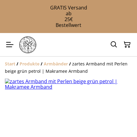
GRATIS Versand
ab
25€
Bestellwert
Start
/
Produkte
/
Armbänder
/
zartes Armband mit Perlen
beige grün petrol | Makramee Armband