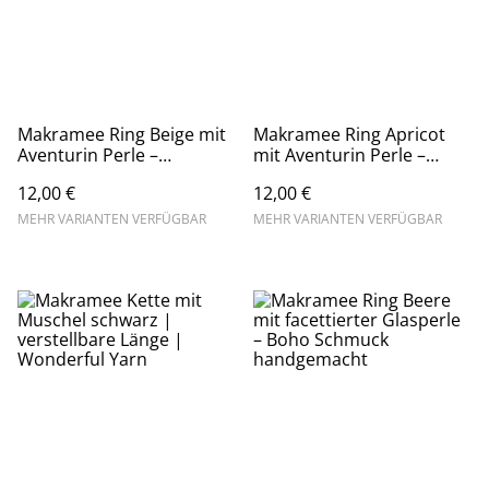
Makramee Ring Beige mit
Makramee Ring Apricot
Aventurin Perle –
mit Aventurin Perle –
Handgemachter Boho
Handgemachter Boho
12,00 €
12,00 €
Naturstein Ring
Naturstein Ring
MEHR VARIANTEN VERFÜGBAR
MEHR VARIANTEN VERFÜGBAR